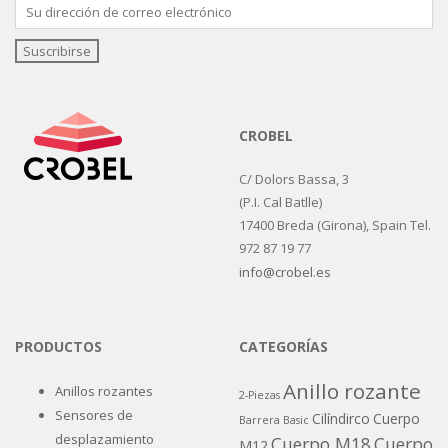
CROBEL
C/ Dolors Bassa, 3
(P.I. Cal Batlle)
17400 Breda (Girona), Spain Tel.
972 87 19 77
info@crobel.es
PRODUCTOS
CATEGORÍAS
Anillo rozante
Anillos rozantes
2-Piezas
Sensores de
Cilíndirco
Cuerpo
Barrera
Basic
desplazamiento
Cuerpo M18
Cuerpo
M12