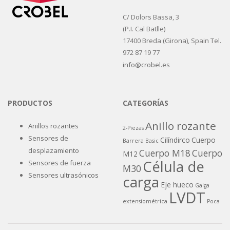
C/ Dolors Bassa, 3
(P.I. Cal Batlle)
17400 Breda (Girona), Spain Tel.
972 87 19 77
info@crobel.es
PRODUCTOS
CATEGORÍAS
Anillo rozante
Anillos rozantes
2-Piezas
Sensores de
Cilíndirco
Cuerpo
Barrera
Basic
desplazamiento
Cuerpo M18
Cuerpo
M12
Célula de
Sensores de fuerza
M30
Sensores ultrasónicos
carga
Eje hueco
Galga
LVDT
extensiométrica
Poca
S-Beam
altura
Programable
Salida VDC/mA