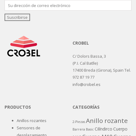
CROBEL
C/ Dolors Bassa, 3
(P.I. Cal Batlle)
17400 Breda (Girona), Spain Tel.
972 87 19 77
info@crobel.es
PRODUCTOS
CATEGORÍAS
Anillo rozante
Anillos rozantes
2-Piezas
Sensores de
Cilíndirco
Cuerpo
Barrera
Basic
desplazamiento