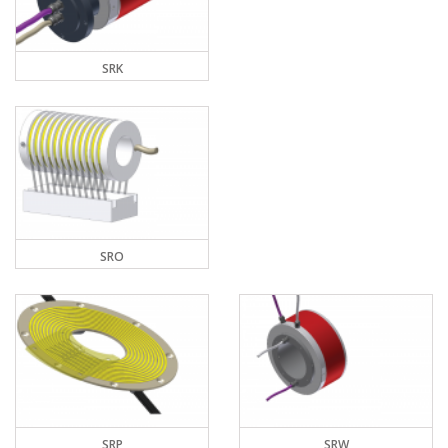
SRK
SRO
SRP
SRW