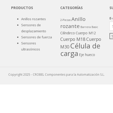
PRODUCTOS
CATEGORÍAS
S
Anillo
E-
Anillos rozantes
2-Piezas
rozante
Sensores de
Barrera
Basic
desplazamiento
Cilíndirco
Cuerpo M12
Sensores de fuerza
Cuerpo M18
Cuerpo
Sensores
Célula de
M30
ultrasónicos
carga
Eje hueco
Galga extensiométrica
LVDT
Poca altura
S-Beam
Copyright 2025 - CROBEL Componentes para la Automatización S.L.
Programable
Salida
VDC/mA
Sin
carcasa
Sistema plano
Steel
Teach-In
Head