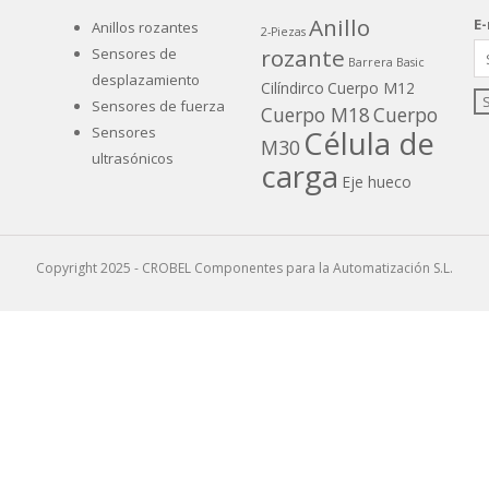
Anillo
E-
Anillos rozantes
2-Piezas
rozante
Sensores de
Barrera
Basic
desplazamiento
Cilíndirco
Cuerpo M12
Sensores de fuerza
Cuerpo M18
Cuerpo
Sensores
Célula de
M30
ultrasónicos
carga
Eje hueco
Galga extensiométrica
LVDT
Poca altura
S-Beam
Copyright 2025 - CROBEL Componentes para la Automatización S.L.
Programable
Salida
VDC/mA
Sin
carcasa
Sistema plano
Steel
Teach-In
Head