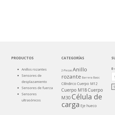
PRODUCTOS
CATEGORÍAS
S
Anillo
E-
Anillos rozantes
2-Piezas
rozante
Sensores de
Barrera
Basic
desplazamiento
Cilíndirco
Cuerpo M12
Sensores de fuerza
Cuerpo M18
Cuerpo
Sensores
Célula de
M30
ultrasónicos
carga
Eje hueco
Galga extensiométrica