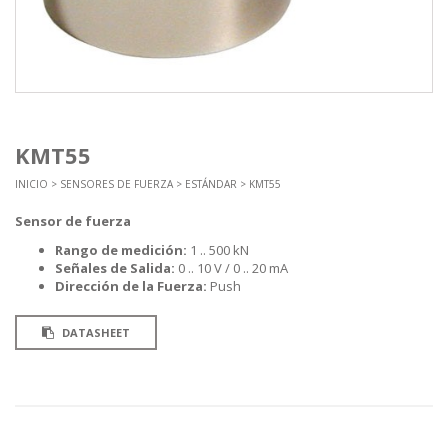
KMT55
INICIO
>
SENSORES DE FUERZA
>
ESTÁNDAR
> KMT55
Sensor de fuerza
Rango de medición:
1 .. 500 kN
Señales de Salida:
0 .. 10 V / 0 .. 20 mA
Dirección de la Fuerza:
Push
DATASHEET